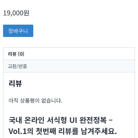
19,000
원
국
장바구니
내
온
라
리뷰 (0)
인
교환/반품
서
식
리뷰
형
UI
아직 상품평이 없습니다.
완
전
국내 온라인 서식형 UI 완전정복 –
정
복
Vol.1의 첫번째 리뷰를 남겨주세요.
-