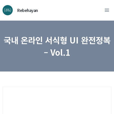
컨
텐
Rebehayan
츠
로
넘
국내 온라인 서식형 UI 완전정복
어
가
– Vol.1
기