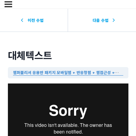
이전 수업
다음 수업
대체텍스트
웹퍼블리셔 응용반 패키지 모바일웹 + 반응형웹 + 웹접근성 + jQuery