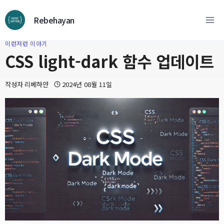
컨
텐
Rebehayan
츠
이런저런 이야기
로
CSS light-dark 함수 업데이트
넘
어
작성자
리베하얀
2024년 08월 11일
가
기