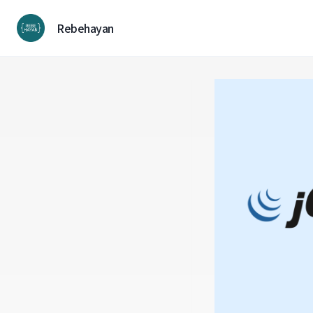
컨
텐
Rebehayan
츠
로
넘
어
가
기