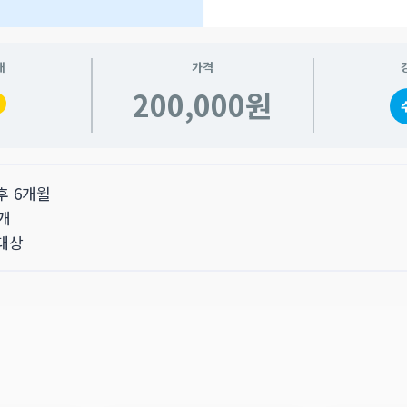
태
가격
200,000원
 후 6개월
1개
 대상