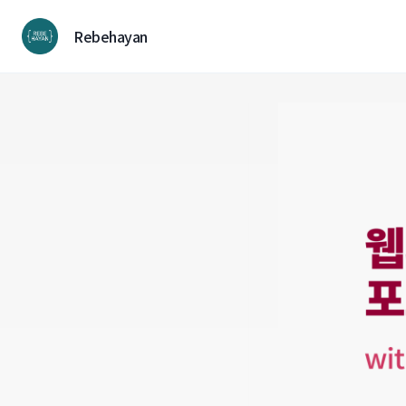
컨
텐
Rebehayan
츠
로
넘
어
가
기