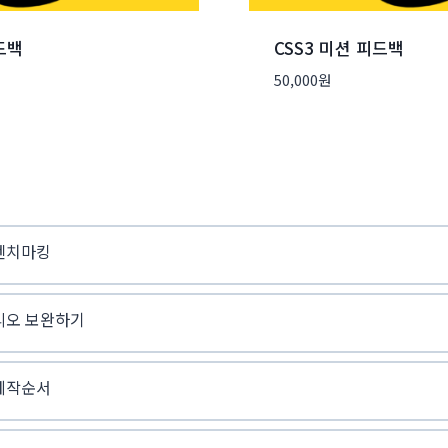
드백
CSS3 미션 피드백
50,000
원
벤치마킹
리오 보완하기
제작순서